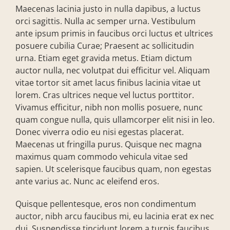
Maecenas lacinia justo in nulla dapibus, a luctus
orci sagittis. Nulla ac semper urna. Vestibulum
ante ipsum primis in faucibus orci luctus et ultrices
posuere cubilia Curae; Praesent ac sollicitudin
urna. Etiam eget gravida metus. Etiam dictum
auctor nulla, nec volutpat dui efficitur vel. Aliquam
vitae tortor sit amet lacus finibus lacinia vitae ut
lorem. Cras ultrices neque vel luctus porttitor.
Vivamus efficitur, nibh non mollis posuere, nunc
quam congue nulla, quis ullamcorper elit nisi in leo.
Donec viverra odio eu nisi egestas placerat.
Maecenas ut fringilla purus. Quisque nec magna
maximus quam commodo vehicula vitae sed
sapien. Ut scelerisque faucibus quam, non egestas
ante varius ac. Nunc ac eleifend eros.
Quisque pellentesque, eros non condimentum
auctor, nibh arcu faucibus mi, eu lacinia erat ex nec
dui. Suspendisse tincidunt lorem a turpis faucibus